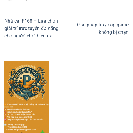
Nhà cái F168 – Lựa chọn
Giải pháp truy cập game
giải trí trực tuyến đa năng
không bị chặn
cho người chơi hiện đại