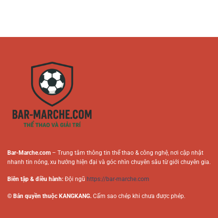
Trò
Chóng
Minh
Tác
–
Cho
Giả
Hướng
Người
Trong
Dẫn
Mới
Nội
An
Dung
Toàn
Cá
Cho
Cược
Người
Trực
Chơi
Tuyến
Online
Bar-Marche.com
– Trung tâm thông tin thể thao & công nghệ, nơi cập nhật
nhanh tin nóng, xu hướng hiện đại và góc nhìn chuyên sâu từ giới chuyên gia.
Biên tập & điều hành:
Đội ngũ
https://bar-marche.com
© Bản quyền thuộc KANGKANG.
Cấm sao chép khi chưa được phép.