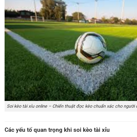
Soi kèo tài xỉu online – Chiến thuật đọc kèo chuẩn xác cho người
Các yếu tố quan trọng khi soi kèo tài xỉu