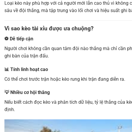
Loại kèo này phù hợp với cả người mới lẫn cao thủ vì không 
sâu về đội thắng, mà tập trung vào lối chơi và hiệu suất ghi b
Vì sao kèo tài xỉu được ưa chuộng?
⚽ Dễ tiếp cận
Người chơi không cần quan tâm đội nào thắng mà chỉ cần ph
ghi bàn của trận đấu.
📊 Tính linh hoạt cao
Có thể chơi trước trận hoặc kèo rung khi trận đang diễn ra.
💡 Nhiều cơ hội thắng
Nếu biết cách đọc kèo và phân tích dữ liệu, tỷ lệ thắng của kè
định.