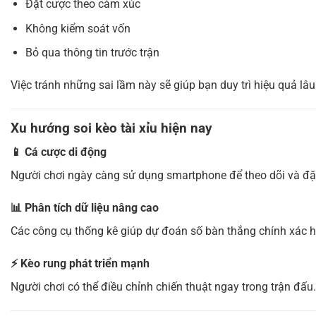
Đặt cược theo cảm xúc
Không kiểm soát vốn
Bỏ qua thông tin trước trận
Việc tránh những sai lầm này sẽ giúp bạn duy trì hiệu quả lâu
Xu hướng soi kèo tài xỉu hiện nay
📱 Cá cược di động
Người chơi ngày càng sử dụng smartphone để theo dõi và đặ
📊 Phân tích dữ liệu nâng cao
Các công cụ thống kê giúp dự đoán số bàn thắng chính xác h
⚡ Kèo rung phát triển mạnh
Người chơi có thể điều chỉnh chiến thuật ngay trong trận đấu.