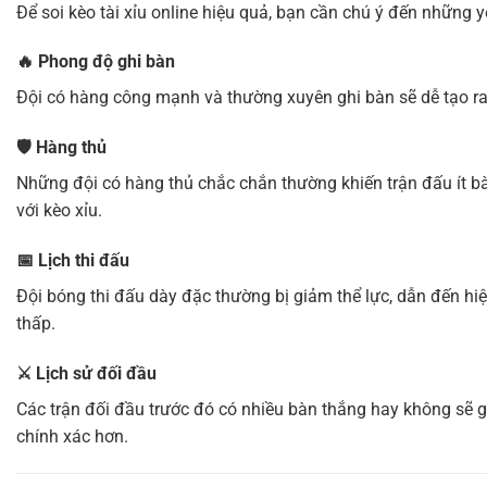
Để soi kèo tài xỉu online hiệu quả, bạn cần chú ý đến những y
🔥 Phong độ ghi bàn
Đội có hàng công mạnh và thường xuyên ghi bàn sẽ dễ tạo ra 
🛡️ Hàng thủ
Những đội có hàng thủ chắc chắn thường khiến trận đấu ít b
với kèo xỉu.
📅 Lịch thi đấu
Đội bóng thi đấu dày đặc thường bị giảm thể lực, dẫn đến hiệ
thấp.
⚔️ Lịch sử đối đầu
Các trận đối đầu trước đó có nhiều bàn thắng hay không sẽ 
chính xác hơn.