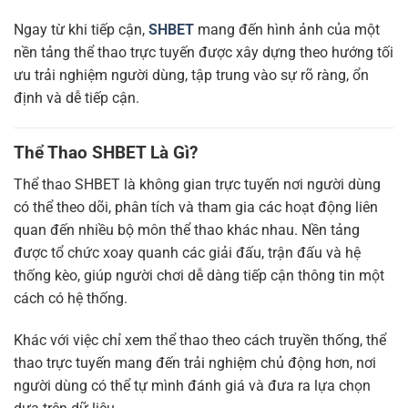
Ngay từ khi tiếp cận,
SHBET
mang đến hình ảnh của một
nền tảng thể thao trực tuyến được xây dựng theo hướng tối
ưu trải nghiệm người dùng, tập trung vào sự rõ ràng, ổn
định và dễ tiếp cận.
Thể Thao SHBET Là Gì?
Thể thao SHBET là không gian trực tuyến nơi người dùng
có thể theo dõi, phân tích và tham gia các hoạt động liên
quan đến nhiều bộ môn thể thao khác nhau. Nền tảng
được tổ chức xoay quanh các giải đấu, trận đấu và hệ
thống kèo, giúp người chơi dễ dàng tiếp cận thông tin một
cách có hệ thống.
Khác với việc chỉ xem thể thao theo cách truyền thống, thể
thao trực tuyến mang đến trải nghiệm chủ động hơn, nơi
người dùng có thể tự mình đánh giá và đưa ra lựa chọn