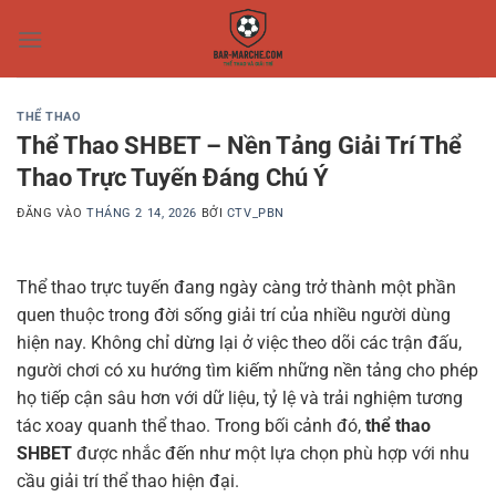
Bỏ
qua
nội
dung
THỂ THAO
Thể Thao SHBET – Nền Tảng Giải Trí Thể
Thao Trực Tuyến Đáng Chú Ý
ĐĂNG VÀO
THÁNG 2 14, 2026
BỞI
CTV_PBN
Thể thao trực tuyến đang ngày càng trở thành một phần
quen thuộc trong đời sống giải trí của nhiều người dùng
hiện nay. Không chỉ dừng lại ở việc theo dõi các trận đấu,
người chơi có xu hướng tìm kiếm những nền tảng cho phép
họ tiếp cận sâu hơn với dữ liệu, tỷ lệ và trải nghiệm tương
tác xoay quanh thể thao. Trong bối cảnh đó,
thể thao
SHBET
được nhắc đến như một lựa chọn phù hợp với nhu
cầu giải trí thể thao hiện đại.