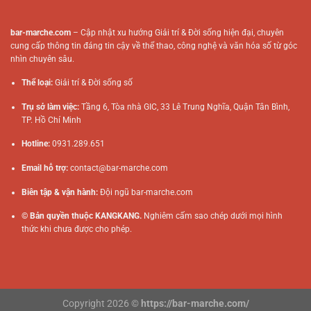
bar-marche.com
– Cập nhật xu hướng Giải trí & Đời sống hiện đại, chuyên
cung cấp thông tin đáng tin cậy về thể thao, công nghệ và văn hóa số từ góc
nhìn chuyên sâu.
Thể loại:
Giải trí & Đời sống số
Trụ sở làm việc:
Tầng 6, Tòa nhà GIC, 33 Lê Trung Nghĩa, Quận Tân Bình,
TP. Hồ Chí Minh
Hotline:
0931.289.651
Email hỗ trợ:
contact@bar-marche.com
Biên tập & vận hành:
Đội ngũ
bar-marche.com
© Bản quyền thuộc KANGKANG.
Nghiêm cấm sao chép dưới mọi hình
thức khi chưa được cho phép.
Copyright 2026 ©
https://bar-marche.com/