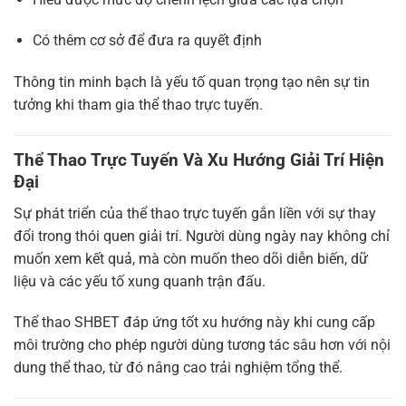
Có thêm cơ sở để đưa ra quyết định
Thông tin minh bạch là yếu tố quan trọng tạo nên sự tin
tưởng khi tham gia thể thao trực tuyến.
Thể Thao Trực Tuyến Và Xu Hướng Giải Trí Hiện
Đại
Sự phát triển của thể thao trực tuyến gắn liền với sự thay
đổi trong thói quen giải trí. Người dùng ngày nay không chỉ
muốn xem kết quả, mà còn muốn theo dõi diễn biến, dữ
liệu và các yếu tố xung quanh trận đấu.
Thể thao SHBET đáp ứng tốt xu hướng này khi cung cấp
môi trường cho phép người dùng tương tác sâu hơn với nội
dung thể thao, từ đó nâng cao trải nghiệm tổng thể.