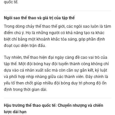
quốc tế.
Ngôi sao thể thao và giá trị của tập thể
Trong dòng chảy thể thao thế giới, các ngôi sao luôn là tâm
điểm chú ý. Họ là những người có khả năng tạo ra khác
biệt chỉ bằng một khoảnh khắc tỏa sáng, góp phần định
đoạt cục diện trận đấu.
Tuy nhiên, thể thao hiện đại ngày càng đề cao vai trò của
tập thể. Một đội bóng hay đội tuyển thành công không chỉ
dựa vào cá nhân xuất sắc mà còn cần sự gắn kết, kỷ luật
và phối hợp nhịp nhàng giữa các thành viên. Đây chính là
yếu tố then chốt giúp nhiều đội bóng duy trì phong độ ổn
định trong thời gian dài.
Hậu trường thể thao quốc tế: Chuyển nhượng và chiến
lược dài hạn