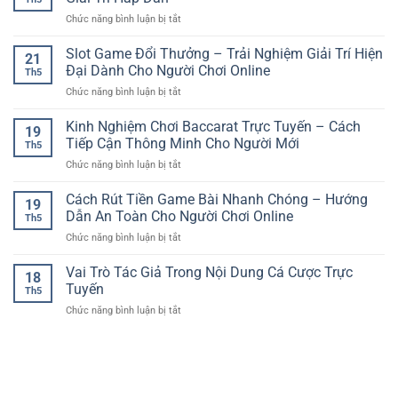
Đá
Nghiệm
Đại
ở
Chức năng bình luận bị tắt
Online
Giải
Cho
Nổ
–
Trí
Người
Hũ
Slot Game Đổi Thưởng – Trải Nghiệm Giải Trí Hiện
Xu
Số
21
Dùng
Đổi
Hướng
Đại Dành Cho Người Chơi Online
Đầy
Việt
Th5
Thưởng
Giải
Cuốn
ở
Chức năng bình luận bị tắt
Online
Trí
Hút
Slot
–
Thể
Game
Kinh Nghiệm Chơi Baccarat Trực Tuyến – Cách
Trải
Thao
19
Đổi
Nghiệm
Tiếp Cận Thông Minh Cho Người Mới
Hiện
Th5
Thưởng
Quay
Đại
ở
Chức năng bình luận bị tắt
–
Hũ
Kinh
Trải
Giải
Nghiệm
Cách Rút Tiền Game Bài Nhanh Chóng – Hướng
Nghiệm
Trí
19
Chơi
Giải
Dẫn An Toàn Cho Người Chơi Online
Hấp
Th5
Baccarat
Trí
Dẫn
ở
Chức năng bình luận bị tắt
Trực
Hiện
Cách
Tuyến
Đại
Rút
Vai Trò Tác Giả Trong Nội Dung Cá Cược Trực
–
Dành
18
Tiền
Cách
Tuyến
Cho
Th5
Game
Tiếp
Người
ở
Chức năng bình luận bị tắt
Bài
Cận
Chơi
Vai
Nhanh
Thông
Online
Trò
Chóng
Minh
Tác
–
Cho
Giả
Hướng
Người
Trong
Dẫn
Mới