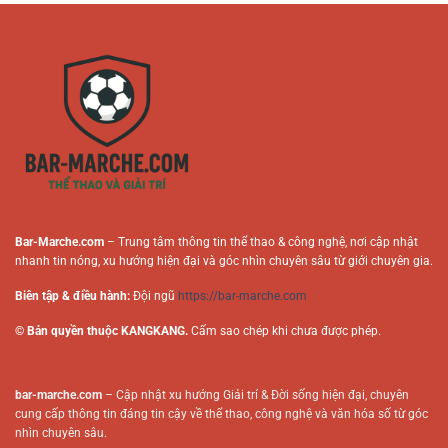
Nội
An
Dung
Toàn
Cá
Cho
Cược
Người
Trực
Chơi
Tuyến
Online
Bar-Marche.com
– Trung tâm thông tin thể thao & công nghệ, nơi cập nhật
nhanh tin nóng, xu hướng hiện đại và góc nhìn chuyên sâu từ giới chuyên gia.
Biên tập & điều hành:
Đội ngũ
https://bar-marche.com
© Bản quyền thuộc KANGKANG.
Cấm sao chép khi chưa được phép.
bar-marche.com
– Cập nhật xu hướng Giải trí & Đời sống hiện đại, chuyên
cung cấp thông tin đáng tin cậy về thể thao, công nghệ và văn hóa số từ góc
nhìn chuyên sâu.