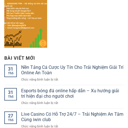
BÀI VIẾT MỚI
Nền Tảng Cá Cược Uy Tín Cho Trải Nghiệm Giải Trí
31
Online An Toàn
Th5
ở
Chức năng bình luận bị tắt
Nền
Tảng
Esports bóng đá online hấp dẫn – Xu hướng giải
31
Cá
trí hiện đại cho người chơi
Th5
Cược
ở
Chức năng bình luận bị tắt
Uy
Esports
Tín
bóng
Live Casino Có Hỗ Trợ 24/7 – Trải Nghiệm An Tâm
Cho
27
đá
Trải
Cùng iwin club
Th5
online
Nghiệm
ở
Chức năng bình luận bị tắt
hấp
Giải