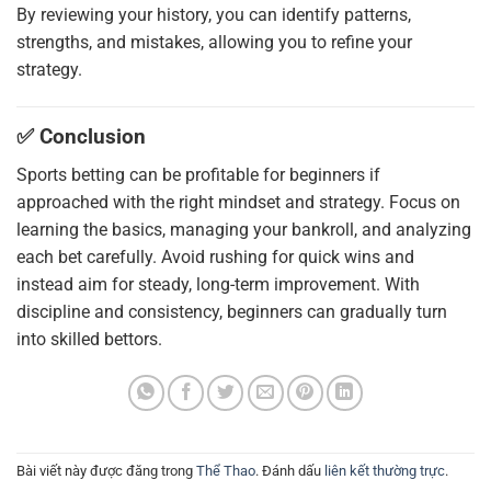
By reviewing your history, you can identify patterns,
strengths, and mistakes, allowing you to refine your
strategy.
✅ Conclusion
Sports betting can be profitable for beginners if
approached with the right mindset and strategy. Focus on
learning the basics, managing your bankroll, and analyzing
each bet carefully. Avoid rushing for quick wins and
instead aim for steady, long-term improvement. With
discipline and consistency, beginners can gradually turn
into skilled bettors.
Bài viết này được đăng trong
Thể Thao
. Đánh dấu
liên kết thường trực
.