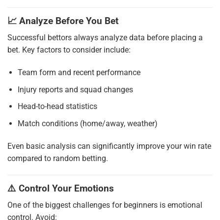
📈 Analyze Before You Bet
Successful bettors always analyze data before placing a
bet. Key factors to consider include:
Team form and recent performance
Injury reports and squad changes
Head-to-head statistics
Match conditions (home/away, weather)
Even basic analysis can significantly improve your win rate
compared to random betting.
⚠️ Control Your Emotions
One of the biggest challenges for beginners is emotional
control. Avoid: