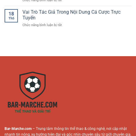
Chức năng bình luận bị tắt
Trực
Hiện
Cách
Tuyến
Đại
Rút
Vai Trò Tác Giả Trong Nội Dung Cá Cược Trực
–
Dành
18
Tiền
Cách
Tuyến
Cho
Th5
Game
Tiếp
Người
ở
Chức năng bình luận bị tắt
Bài
Cận
Chơi
Vai
Nhanh
Thông
Online
Trò
Chóng
Minh
Tác
–
Cho
Giả
Hướng
Người
Trong
Dẫn
Mới
Nội
An
Dung
Toàn
Cá
Cho
Cược
Người
Trực
Chơi
Tuyến
Online
Bar-Marche.com
– Trung tâm thông tin thể thao & công nghệ, nơi cập nhật
nhanh tin nóng, xu hướng hiện đại và góc nhìn chuyên sâu từ giới chuyên gia.