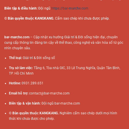
Biên tập & điều hành:
Đội ngũ
https://bar-marche.com
© Bản quyền thuộc KANGKANG.
Cấm sao chép khi chưa được phép.
bar-marche.com
– Cập nhật xu hướng Giải trí & Đời sống hiện đại, chuyên
cung cấp thông tin đáng tin cậy về thể thao, công nghệ và văn hóa số từ góc
nhìn chuyên sâu.
Thể loại:
Giải trí & Đời sống số
Trụ sở làm việc:
Tầng 6, Tòa nhà GIC, 33 Lê Trung Nghĩa, Quận Tân Bình,
TP. Hồ Chí Minh
Hotline:
0931.289.651
Email hỗ trợ:
contact@bar-marche.com
Biên tập & vận hành:
Đội ngũ
bar-marche.com
© Bản quyền thuộc KANGKANG.
Nghiêm cấm sao chép dưới mọi hình
thức khi chưa được cho phép.