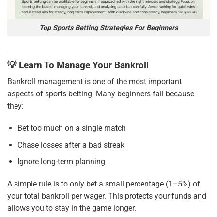
Top Sports Betting Strategies For Beginners
💡 Learn To Manage Your Bankroll
Bankroll management is one of the most important
aspects of sports betting. Many beginners fail because
they:
Bet too much on a single match
Chase losses after a bad streak
Ignore long-term planning
A simple rule is to only bet a small percentage (1–5%) of
your total bankroll per wager. This protects your funds and
allows you to stay in the game longer.