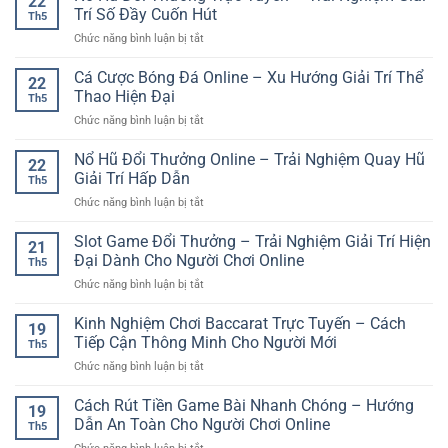
22
Bài
Chi
Trí Số Đầy Cuốn Hút
Th5
Đổi
Tiết
ở
Chức năng bình luận bị tắt
Thưởng
Cho
Nổ
Online
Người
Hũ
Cá Cược Bóng Đá Online – Xu Hướng Giải Trí Thể
GG88
Mới
22
Đổi
–
Thao Hiện Đại
Th5
Thưởng
Sân
ở
Chức năng bình luận bị tắt
Trực
Chơi
Cá
Tuyến
Giải
Cược
Nổ Hũ Đổi Thưởng Online – Trải Nghiệm Quay Hũ
–
Trí
22
Bóng
Trải
Giải Trí Hấp Dẫn
Hiện
Th5
Đá
Nghiệm
Đại
ở
Chức năng bình luận bị tắt
Online
Giải
Cho
Nổ
–
Trí
Người
Hũ
Slot Game Đổi Thưởng – Trải Nghiệm Giải Trí Hiện
Xu
Số
21
Dùng
Đổi
Hướng
Đại Dành Cho Người Chơi Online
Đầy
Việt
Th5
Thưởng
Giải
Cuốn
ở
Chức năng bình luận bị tắt
Online
Trí
Hút
Slot
–
Thể
Game
Kinh Nghiệm Chơi Baccarat Trực Tuyến – Cách
Trải
Thao
19
Đổi
Nghiệm
Tiếp Cận Thông Minh Cho Người Mới
Hiện
Th5
Thưởng
Quay
Đại
ở
Chức năng bình luận bị tắt
–
Hũ
Kinh
Trải
Giải
Nghiệm
Cách Rút Tiền Game Bài Nhanh Chóng – Hướng
Nghiệm
Trí
19
Chơi
Giải
Dẫn An Toàn Cho Người Chơi Online
Hấp
Th5
Baccarat
Trí
Dẫn
ở