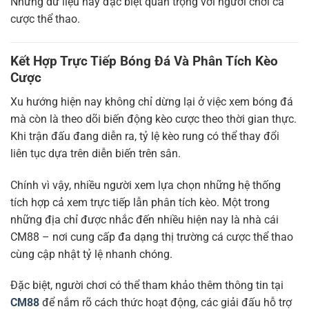
Những dữ liệu này đặc biệt quan trọng với người chơi cá
cược thể thao.
Kết Hợp Trực Tiếp Bóng Đá Và Phân Tích Kèo
Cược
Xu hướng hiện nay không chỉ dừng lại ở việc xem bóng đá
mà còn là theo dõi biến động kèo cược theo thời gian thực.
Khi trận đấu đang diễn ra, tỷ lệ kèo rung có thể thay đổi
liên tục dựa trên diễn biến trên sân.
Chính vì vậy, nhiều người xem lựa chọn những hệ thống
tích hợp cả xem trực tiếp lẫn phân tích kèo. Một trong
những địa chỉ được nhắc đến nhiều hiện nay là nhà cái
CM88 – nơi cung cấp đa dạng thị trường cá cược thể thao
cùng cập nhật tỷ lệ nhanh chóng.
Đặc biệt, người chơi có thể tham khảo thêm thông tin tại
CM88
để nắm rõ cách thức hoạt động, các giải đấu hỗ trợ