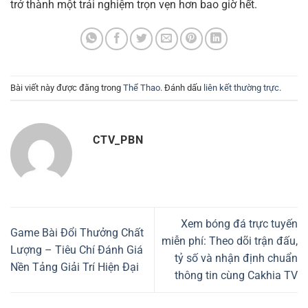
trở thành một trải nghiệm trọn vẹn hơn bao giờ hết.
Bài viết này được đăng trong
Thể Thao
. Đánh dấu
liên kết thường trực
.
CTV_PBN
Xem bóng đá trực tuyến
Game Bài Đổi Thưởng Chất
miễn phí: Theo dõi trận đấu,
Lượng – Tiêu Chí Đánh Giá
tỷ số và nhận định chuẩn
Nền Tảng Giải Trí Hiện Đại
thông tin cùng Cakhia TV