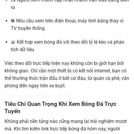
ra
⚽ Nhu cầu xem trên điện thoại, máy tính bảng thay vì
TV truyền thống
📊 Kết hợp xem bóng đá với theo dõi tỷ lệ kèo và phân
tích dữ liệu
Việc theo dõi trực tiếp hiện nay không còn bị giới hạn bởi
không gian. Chỉ cần một thiết bị có kết nối internet, bạn có
thể thưởng thức trận đấu ở bất cứ đâu, từ quán cà phê, văn
phòng đến ngay trên xe buýt.
Tiêu Chí Quan Trọng Khi Xem Bóng Đá Trực
Tuyến
Không phải nền tảng nào cũng mang lại trải nghiệm mượt
mà. Khi tìm kiếm link trực tiếp bóng đá hôm nay, người