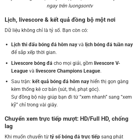
ngay trên luongsontv
Lịch, livescore & kết quả đồng bộ một nơi
Dữ liệu không chỉ là tỷ số. Bạn còn có:
Lịch thi đấu bóng đá hôm nay
và
lịch bóng đá tuần nay
để sắp xếp thời gian.
Livescore bóng đá
cho mọi giải, gồm
livescore V-
League
và
livescore Champions League
.
Sau trận:
kết quả bóng đá hôm nay
hiển thị gọn gàng
kèm thống kê cơ bản (sút, thẻ, phạt góc).
Sự đồng bộ này giúp bạn đi từ “xem nhanh” sang “xem
kỹ” chỉ trong vài giây.
Chuyển xem trực tiếp mượt: HD/Full HD, chống
lag
Khi muốn chuyển từ
tỷ số bóng đá trực tiếp
sang phát