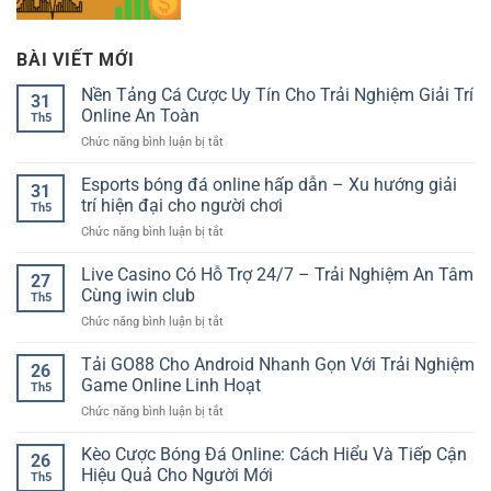
BÀI VIẾT MỚI
Nền Tảng Cá Cược Uy Tín Cho Trải Nghiệm Giải Trí
31
Online An Toàn
Th5
ở
Chức năng bình luận bị tắt
Nền
Tảng
Esports bóng đá online hấp dẫn – Xu hướng giải
31
Cá
trí hiện đại cho người chơi
Th5
Cược
ở
Chức năng bình luận bị tắt
Uy
Esports
Tín
bóng
Live Casino Có Hỗ Trợ 24/7 – Trải Nghiệm An Tâm
Cho
27
đá
Trải
Cùng iwin club
Th5
online
Nghiệm
ở
Chức năng bình luận bị tắt
hấp
Giải
Live
dẫn
Trí
Casino
Tải GO88 Cho Android Nhanh Gọn Với Trải Nghiệm
–
Online
26
Có
Xu
Game Online Linh Hoạt
An
Th5
Hỗ
hướng
Toàn
ở
Chức năng bình luận bị tắt
Trợ
giải
Tải
24/7
trí
GO88
Kèo Cược Bóng Đá Online: Cách Hiểu Và Tiếp Cận
–
hiện
26
Cho
Trải
Hiệu Quả Cho Người Mới
đại
Th5
Android
Nghiệm