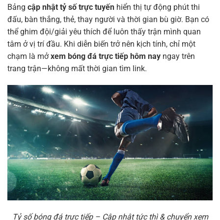
Bảng
cập nhật tỷ số trực tuyến
hiển thị tự động phút thi
đấu, bàn thắng, thẻ, thay người và thời gian bù giờ. Bạn có
thể ghim đội/giải yêu thích để luôn thấy trận mình quan
tâm ở vị trí đầu. Khi diễn biến trở nên kịch tính, chỉ một
chạm là mở
xem bóng đá trực tiếp hôm nay
ngay trên
trang trận—không mất thời gian tìm link.
Tỷ số bóng đá trực tiếp – Cập nhật tức thì & chuyển xem