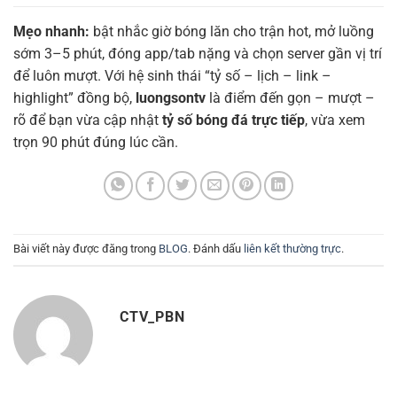
Mẹo nhanh:
bật nhắc giờ bóng lăn cho trận hot, mở luồng
sớm 3–5 phút, đóng app/tab nặng và chọn server gần vị trí
để luôn mượt. Với hệ sinh thái “tỷ số – lịch – link –
highlight” đồng bộ,
luongsontv
là điểm đến gọn – mượt –
rõ để bạn vừa cập nhật
tỷ số bóng đá trực tiếp
, vừa xem
trọn 90 phút đúng lúc cần.
Bài viết này được đăng trong
BLOG
. Đánh dấu
liên kết thường trực
.
CTV_PBN