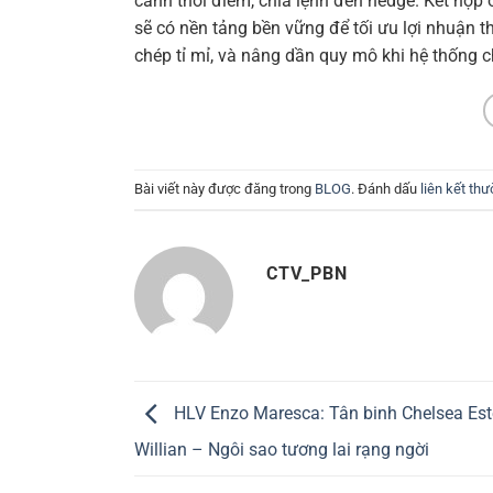
canh thời điểm, chia lệnh đến hedge. Kết hợp 
sẽ có nền tảng bền vững để tối ưu lợi nhuận t
chép tỉ mỉ, và nâng dần quy mô khi hệ thống 
Bài viết này được đăng trong
BLOG
. Đánh dấu
liên kết thư
CTV_PBN
HLV Enzo Maresca: Tân binh Chelsea Es
Willian – Ngôi sao tương lai rạng ngời