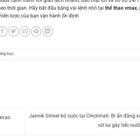
odds cạnh tranh với giao dịch nhanh, bảo mật tốt và hỗ trợ 24/7
heo thời gian. Hãy bắt đầu bằng vài lệnh nhỏ tại
thể thao vmax
,
chiến lược của bạn vận hành ổn định
ờng trực
.
Jannik Sinner bỏ cuộc tại Cincinnati: Bí ẩn đằng 
tevao
rút lui gây tiếc nuố