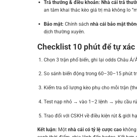
Trả thưởng & điều khoản:
Nhà cái trả thư
an tâm khai thác kèo giá trị mà không lo “m
Bảo mật:
Chính sách
nhà cái bảo mật thông
dịch thường xuyên.
Checklist 10 phút để tự xác
Chọn 3 trận phổ biến, ghi lại odds Châu Á/
So sánh biến động trong 60–30–15 phút trư
Kiểm tra số lượng kèo phụ cho mỗi trận (thẻ
Test nạp nhỏ → vào 1–2 lệnh → yêu cầu rút
Trao đổi với CSKH về điều kiện rút & giới h
Kết luận:
Một
nhà cái có tỷ lệ cược cao
không 