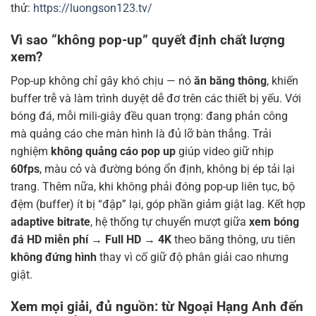
thử:
https://luongson123.tv/
Vì sao “không pop-up” quyết định chất lượng
xem?
Pop-up không chỉ gây khó chịu — nó
ăn băng thông
, khiến
buffer trễ và làm trình duyệt dễ đơ trên các thiết bị yếu. Với
bóng đá, mỗi mili-giây đều quan trọng: đang phản công
mà quảng cáo che màn hình là đủ lỡ bàn thắng. Trải
nghiệm
không quảng cáo pop up
giúp video giữ nhịp
60fps
, màu cỏ và đường bóng ổn định, không bị ép tải lại
trang. Thêm nữa, khi không phải đóng pop-up liên tục, bộ
đệm (buffer) ít bị “đập” lại, góp phần giảm giật lag. Kết hợp
adaptive bitrate
, hệ thống tự chuyển mượt giữa
xem bóng
đá HD miễn phí
→
Full HD
→
4K
theo băng thông, ưu tiên
không đứng hình
thay vì cố giữ độ phân giải cao nhưng
giật.
Xem mọi giải, đủ nguồn: từ Ngoại Hạng Anh đến