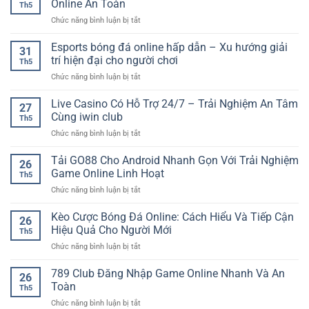
Online An Toàn
Th5
ở
Chức năng bình luận bị tắt
Nền
Tảng
Esports bóng đá online hấp dẫn – Xu hướng giải
31
Cá
trí hiện đại cho người chơi
Th5
Cược
ở
Chức năng bình luận bị tắt
Uy
Esports
Tín
bóng
Live Casino Có Hỗ Trợ 24/7 – Trải Nghiệm An Tâm
Cho
27
đá
Trải
Cùng iwin club
Th5
online
Nghiệm
ở
Chức năng bình luận bị tắt
hấp
Giải
Live
dẫn
Trí
Casino
Tải GO88 Cho Android Nhanh Gọn Với Trải Nghiệm
–
Online
26
Có
Xu
Game Online Linh Hoạt
An
Th5
Hỗ
hướng
Toàn
ở
Chức năng bình luận bị tắt
Trợ
giải
Tải
24/7
trí
GO88
Kèo Cược Bóng Đá Online: Cách Hiểu Và Tiếp Cận
–
hiện
26
Cho
Trải
Hiệu Quả Cho Người Mới
đại
Th5
Android
Nghiệm
cho
ở
Chức năng bình luận bị tắt
Nhanh
An
người
Kèo
Gọn
Tâm
chơi
Cược
789 Club Đăng Nhập Game Online Nhanh Và An
Với
Cùng
26
Bóng
Trải
Toàn
iwin
Th5
Đá
Nghiệm
club
ở
Chức năng bình luận bị tắt
Online:
Game