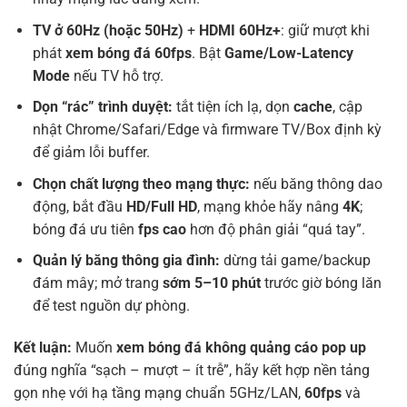
TV ở 60Hz (hoặc 50Hz)
+
HDMI 60Hz+
: giữ mượt khi
phát
xem bóng đá 60fps
. Bật
Game/Low-Latency
Mode
nếu TV hỗ trợ.
Dọn “rác” trình duyệt:
tắt tiện ích lạ, dọn
cache
, cập
nhật Chrome/Safari/Edge và firmware TV/Box định kỳ
để giảm lỗi buffer.
Chọn chất lượng theo mạng thực:
nếu băng thông dao
động, bắt đầu
HD/Full HD
, mạng khỏe hãy nâng
4K
;
bóng đá ưu tiên
fps cao
hơn độ phân giải “quá tay”.
Quản lý băng thông gia đình:
dừng tải game/backup
đám mây; mở trang
sớm 5–10 phút
trước giờ bóng lăn
để test nguồn dự phòng.
Kết luận:
Muốn
xem bóng đá không quảng cáo pop up
đúng nghĩa “sạch – mượt – ít trễ”, hãy kết hợp nền tảng
gọn nhẹ với hạ tầng mạng chuẩn 5GHz/LAN,
60fps
và