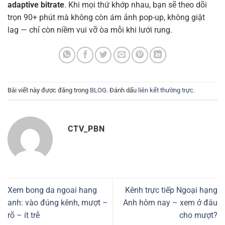
adaptive bitrate
. Khi mọi thứ khớp nhau, bạn sẽ theo dõi
trọn 90+ phút mà không còn ám ảnh pop-up, không giật
lag — chỉ còn niềm vui vỡ òa mỗi khi lưới rung.
Bài viết này được đăng trong
BLOG
. Đánh dấu
liên kết thường trực
.
CTV_PBN
Xem bong da ngoai hang
Kênh trực tiếp Ngoại hạng
anh: vào đúng kênh, mượt –
Anh hôm nay – xem ở đâu
rõ – ít trễ
cho mượt?