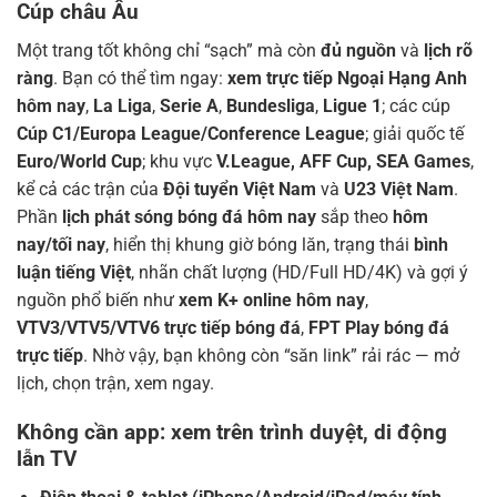
Cúp châu Âu
Một trang tốt không chỉ “sạch” mà còn
đủ nguồn
và
lịch rõ
ràng
. Bạn có thể tìm ngay:
xem trực tiếp Ngoại Hạng Anh
hôm nay
,
La Liga
,
Serie A
,
Bundesliga
,
Ligue 1
; các cúp
Cúp C1/Europa League/Conference League
; giải quốc tế
Euro/World Cup
; khu vực
V.League, AFF Cup, SEA Games
,
kể cả các trận của
Đội tuyển Việt Nam
và
U23 Việt Nam
.
Phần
lịch phát sóng bóng đá hôm nay
sắp theo
hôm
nay/tối nay
, hiển thị khung giờ bóng lăn, trạng thái
bình
luận tiếng Việt
, nhãn chất lượng (HD/Full HD/4K) và gợi ý
nguồn phổ biến như
xem K+ online hôm nay
,
VTV3/VTV5/VTV6 trực tiếp bóng đá
,
FPT Play bóng đá
trực tiếp
. Nhờ vậy, bạn không còn “săn link” rải rác — mở
lịch, chọn trận, xem ngay.
Không cần app: xem trên trình duyệt, di động
lẫn TV