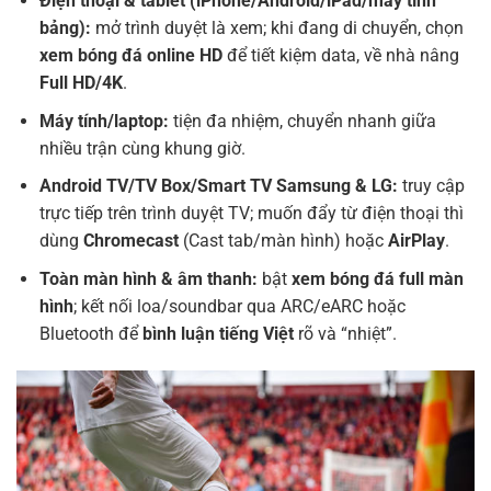
Điện thoại & tablet (iPhone/Android/iPad/máy tính
bảng):
mở trình duyệt là xem; khi đang di chuyển, chọn
xem bóng đá online HD
để tiết kiệm data, về nhà nâng
Full HD/4K
.
Máy tính/laptop:
tiện đa nhiệm, chuyển nhanh giữa
nhiều trận cùng khung giờ.
Android TV/TV Box/Smart TV Samsung & LG:
truy cập
trực tiếp trên trình duyệt TV; muốn đẩy từ điện thoại thì
dùng
Chromecast
(Cast tab/màn hình) hoặc
AirPlay
.
Toàn màn hình & âm thanh:
bật
xem bóng đá full màn
hình
; kết nối loa/soundbar qua ARC/eARC hoặc
Bluetooth để
bình luận tiếng Việt
rõ và “nhiệt”.