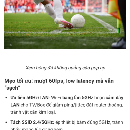
Xem bóng đá không quảng cáo pop up
Mẹo tối ưu: mượt 60fps, low latency mà vẫn
“sạch”
Ưu tiên 5GHz/LAN:
Wi-Fi
băng tần 5GHz
hoặc
cắm dây
LAN
cho TV/Box để giảm ping/jitter; đặt router thoáng,
tránh vật cản kim loại.
Tách SSID 2.4/5GHz:
ép thiết bị bám đúng 5GHz, tránh
nhảy mạng lúc đang xem.