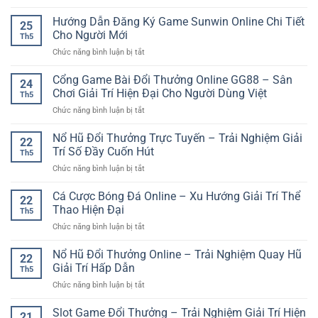
789
Cách
Online
Club
Hướng Dẫn Đăng Ký Game Sunwin Online Chi Tiết
Hiểu
Linh
25
Đăng
Và
Cho Người Mới
Hoạt
Th5
Nhập
Tiếp
ở
Chức năng bình luận bị tắt
Game
Cận
Hướng
Online
Hiệu
Dẫn
Cổng Game Bài Đổi Thưởng Online GG88 – Sân
Nhanh
Quả
24
Đăng
Và
Chơi Giải Trí Hiện Đại Cho Người Dùng Việt
Cho
Th5
Ký
An
Người
ở
Chức năng bình luận bị tắt
Game
Toàn
Mới
Cổng
Sunwin
Game
Nổ Hũ Đổi Thưởng Trực Tuyến – Trải Nghiệm Giải
Online
22
Bài
Chi
Trí Số Đầy Cuốn Hút
Th5
Đổi
Tiết
ở
Chức năng bình luận bị tắt
Thưởng
Cho
Nổ
Online
Người
Hũ
Cá Cược Bóng Đá Online – Xu Hướng Giải Trí Thể
GG88
Mới
22
Đổi
–
Thao Hiện Đại
Th5
Thưởng
Sân
ở
Chức năng bình luận bị tắt
Trực
Chơi
Cá
Tuyến
Giải
Cược
Nổ Hũ Đổi Thưởng Online – Trải Nghiệm Quay Hũ
–
Trí
22
Bóng
Trải
Giải Trí Hấp Dẫn
Hiện
Th5
Đá
Nghiệm
Đại
ở
Chức năng bình luận bị tắt
Online
Giải
Cho
Nổ
–
Trí
Người
Hũ
Slot Game Đổi Thưởng – Trải Nghiệm Giải Trí Hiện
Xu
Số
21
Dùng