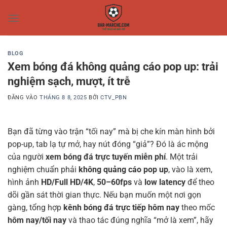
Bỏ
qua
nội
dung
BLOG
Xem bóng đá không quảng cáo pop up: trải
nghiệm sạch, mượt, ít trễ
ĐĂNG VÀO
THÁNG 8 8, 2025
BỞI
CTV_PBN
Bạn đã từng vào trận “tối nay” mà bị che kín màn hình bởi
pop-up, tab lạ tự mở, hay nút đóng “giả”? Đó là ác mộng
của người
xem bóng đá trực tuyến miễn phí
. Một trải
nghiệm chuẩn phải
không quảng cáo pop up
, vào là xem,
hình ảnh
HD/Full HD/4K
,
50–60fps
và
low latency
để theo
dõi gần sát thời gian thực. Nếu bạn muốn một nơi gọn
gàng, tổng hợp
kênh bóng đá trực tiếp hôm nay
theo mốc
hôm nay/tối nay
và thao tác đúng nghĩa “mở là xem”, hãy