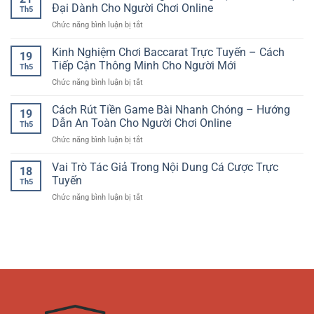
Đổi
Hướng
Đại Dành Cho Người Chơi Online
Đầy
Việt
Th5
Thưởng
Giải
Cuốn
ở
Chức năng bình luận bị tắt
Online
Trí
Hút
Slot
–
Thể
Game
Kinh Nghiệm Chơi Baccarat Trực Tuyến – Cách
Trải
Thao
19
Đổi
Nghiệm
Tiếp Cận Thông Minh Cho Người Mới
Hiện
Th5
Thưởng
Quay
Đại
ở
Chức năng bình luận bị tắt
–
Hũ
Kinh
Trải
Giải
Nghiệm
Cách Rút Tiền Game Bài Nhanh Chóng – Hướng
Nghiệm
Trí
19
Chơi
Giải
Dẫn An Toàn Cho Người Chơi Online
Hấp
Th5
Baccarat
Trí
Dẫn
ở
Chức năng bình luận bị tắt
Trực
Hiện
Cách
Tuyến
Đại
Rút
Vai Trò Tác Giả Trong Nội Dung Cá Cược Trực
–
Dành
18
Tiền
Cách
Tuyến
Cho
Th5
Game
Tiếp
Người
ở
Chức năng bình luận bị tắt
Bài
Cận
Chơi
Vai
Nhanh
Thông
Online
Trò
Chóng
Minh
Tác
–
Cho
Giả
Hướng
Người
Trong
Dẫn
Mới
Nội
An
Dung
Toàn
Cá
Cho
Cược
Người