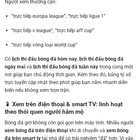
Người xem thường cần:
“trực tiếp europa league”, “trực tiếp ligue 1”
“trực tiếp v league”, “trực tiếp aff cup”
“trực tiếp vòng loại world cup”
Có
lịch thi đấu bóng đá hôm nay
,
lịch thi đấu bóng đá
ngày mai
và
lịch thi đấu bóng đá tuần này
trong cùng một
nơi giúp bạn chủ động thời gian. Kèm theo đó, bảng tỷ số
trực tuyến cập nhật theo phút giúp bạn nắm nhanh diễn
biến nếu không xem trọn trận.
📱 Xem trên điện thoại & smart TV: linh hoạt
theo thói quen người hâm mộ
Bóng đá giờ không còn gói gọn trên máy tính. Nhiều người
xem bóng đá trên điện thoại
khi di chuyển và
xem bóng
đá trên smart tv
tại nhà để có trải nghiệm “đã” hơn. Vì vậy,