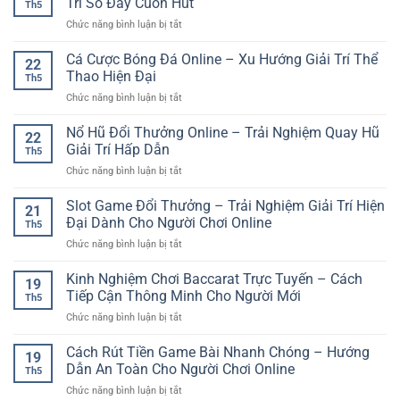
Trí Số Đầy Cuốn Hút
Th5
Đổi
Tiết
ở
Chức năng bình luận bị tắt
Thưởng
Cho
Nổ
Online
Người
Hũ
Cá Cược Bóng Đá Online – Xu Hướng Giải Trí Thể
GG88
Mới
22
Đổi
–
Thao Hiện Đại
Th5
Thưởng
Sân
ở
Chức năng bình luận bị tắt
Trực
Chơi
Cá
Tuyến
Giải
Cược
Nổ Hũ Đổi Thưởng Online – Trải Nghiệm Quay Hũ
–
Trí
22
Bóng
Trải
Giải Trí Hấp Dẫn
Hiện
Th5
Đá
Nghiệm
Đại
ở
Chức năng bình luận bị tắt
Online
Giải
Cho
Nổ
–
Trí
Người
Hũ
Slot Game Đổi Thưởng – Trải Nghiệm Giải Trí Hiện
Xu
Số
21
Dùng
Đổi
Hướng
Đại Dành Cho Người Chơi Online
Đầy
Việt
Th5
Thưởng
Giải
Cuốn
ở
Chức năng bình luận bị tắt
Online
Trí
Hút
Slot
–
Thể
Game
Kinh Nghiệm Chơi Baccarat Trực Tuyến – Cách
Trải
Thao
19
Đổi
Nghiệm
Tiếp Cận Thông Minh Cho Người Mới
Hiện
Th5
Thưởng
Quay
Đại
ở
Chức năng bình luận bị tắt
–
Hũ
Kinh
Trải
Giải
Nghiệm
Cách Rút Tiền Game Bài Nhanh Chóng – Hướng
Nghiệm
Trí
19
Chơi
Giải
Dẫn An Toàn Cho Người Chơi Online
Hấp
Th5
Baccarat
Trí
Dẫn
ở
Chức năng bình luận bị tắt
Trực
Hiện