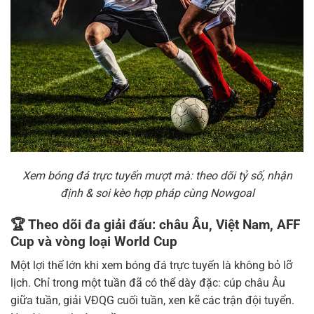
Xem bóng đá trực tuyến mượt mà: theo dõi tỷ số, nhận
định & soi kèo hợp pháp cùng Nowgoal
🏆 Theo dõi đa giải đấu: châu Âu, Việt Nam, AFF
Cup và vòng loại World Cup
Một lợi thế lớn khi xem bóng đá trực tuyến là không bỏ lỡ
lịch. Chỉ trong một tuần đã có thể dày đặc: cúp châu Âu
giữa tuần, giải VĐQG cuối tuần, xen kẽ các trận đội tuyển.