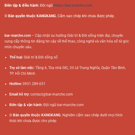
Biên tập & điều hành:
Đội ngũ
https://bar-marche.com
© Bản quyền thuộc KANGKANG.
Cấm sao chép khi chưa được phép.
bar-marche.com
– Cập nhật xu hướng Giải trí & Đời sống hiện đại, chuyên
cung cấp thông tin đáng tin cậy về thể thao, công nghệ và văn hóa số từ góc
nhìn chuyên sâu.
Thể loại:
Giải trí & Đời sống số
Trụ sở làm việc:
Tầng 6, Tòa nhà GIC, 33 Lê Trung Nghĩa, Quận Tân Bình,
TP. Hồ Chí Minh
Hotline:
0931.289.651
Email hỗ trợ:
contact@bar-marche.com
Biên tập & vận hành:
Đội ngũ
bar-marche.com
© Bản quyền thuộc KANGKANG.
Nghiêm cấm sao chép dưới mọi hình
thức khi chưa được cho phép.