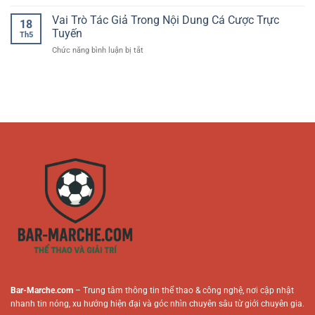
Cách
Tuyến
Đại
Rút
Vai Trò Tác Giả Trong Nội Dung Cá Cược Trực
–
Dành
18
Tiền
Cách
Tuyến
Cho
Th5
Game
Tiếp
Người
ở
Chức năng bình luận bị tắt
Bài
Cận
Chơi
Vai
Nhanh
Thông
Online
Trò
Chóng
Minh
Tác
–
Cho
Giả
Hướng
Người
Trong
Dẫn
Mới
Nội
An
Dung
Toàn
Cá
Cho
Cược
Người
Trực
Chơi
Tuyến
Online
Bar-Marche.com
– Trung tâm thông tin thể thao & công nghệ, nơi cập nhật
nhanh tin nóng, xu hướng hiện đại và góc nhìn chuyên sâu từ giới chuyên gia.