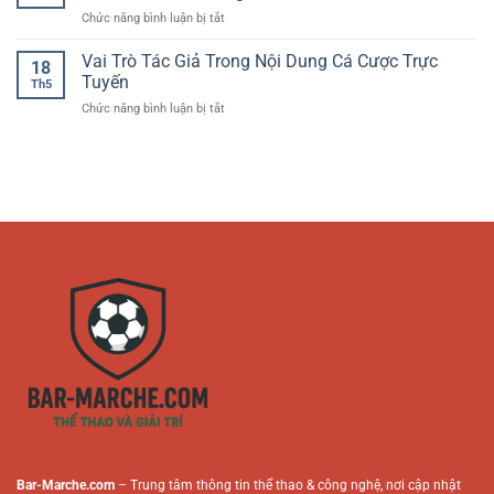
Baccarat
Trí
Dẫn
ở
Chức năng bình luận bị tắt
Trực
Hiện
Cách
Tuyến
Đại
Rút
Vai Trò Tác Giả Trong Nội Dung Cá Cược Trực
–
Dành
18
Tiền
Cách
Tuyến
Cho
Th5
Game
Tiếp
Người
ở
Chức năng bình luận bị tắt
Bài
Cận
Chơi
Vai
Nhanh
Thông
Online
Trò
Chóng
Minh
Tác
–
Cho
Giả
Hướng
Người
Trong
Dẫn
Mới
Nội
An
Dung
Toàn
Cá
Cho
Cược
Người
Trực
Chơi
Tuyến
Online
Bar-Marche.com
– Trung tâm thông tin thể thao & công nghệ, nơi cập nhật