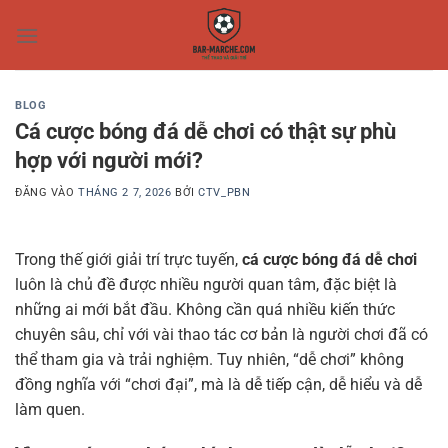
Bỏ
qua
nội
dung
BLOG
Cá cược bóng đá dễ chơi có thật sự phù
hợp với người mới?
ĐĂNG VÀO
THÁNG 2 7, 2026
BỞI
CTV_PBN
Trong thế giới giải trí trực tuyến,
cá cược bóng đá dễ chơi
luôn là chủ đề được nhiều người quan tâm, đặc biệt là
những ai mới bắt đầu. Không cần quá nhiều kiến thức
chuyên sâu, chỉ với vài thao tác cơ bản là người chơi đã có
thể tham gia và trải nghiệm. Tuy nhiên, “dễ chơi” không
đồng nghĩa với “chơi đại”, mà là dễ tiếp cận, dễ hiểu và dễ
làm quen.