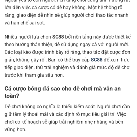
lớn đến việc cá cược có dễ hay không. Một hệ thống rõ
ràng, giao diện dễ nhìn sẽ giúp người chơi thao tác nhanh
và hạn chế sai sót.
Nhiều người lựa chọn
SC88
bởi nền tảng này được thiết kế
theo hướng thân thiện, dễ sử dụng ngay cả với người mới.
Các loại kèo được trình bày rõ ràng, thao tác đặt cược đơn
giản, không gây rối. Bạn có thể truy cập
SC88
để xem trực
tiếp giao diện, thử trải nghiệm và đánh giá mức độ dễ chơi
trước khi tham gia sâu hơn.
Cá cược bóng đá sao cho dễ chơi mà vẫn an
toàn?
Dễ chơi không có nghĩa là thiếu kiểm soát. Người chơi cần
giữ tâm lý thoải mái và xác định rõ mục tiêu giải trí. Việc
chơi có kế hoạch sẽ giúp trải nghiệm nhẹ nhàng và bền
vững hơn.