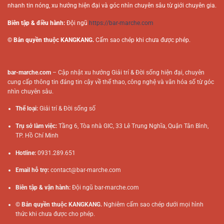
nhanh tin nóng, xu hướng hiện đại và góc nhìn chuyên sâu từ giới chuyên gia.
Biên tập & điều hành:
Đội ngũ
https://bar-marche.com
© Bản quyền thuộc KANGKANG.
Cấm sao chép khi chưa được phép.
bar-marche.com
– Cập nhật xu hướng Giải trí & Đời sống hiện đại, chuyên
cung cấp thông tin đáng tin cậy về thể thao, công nghệ và văn hóa số từ góc
nhìn chuyên sâu.
Thể loại:
Giải trí & Đời sống số
Trụ sở làm việc:
Tầng 6, Tòa nhà GIC, 33 Lê Trung Nghĩa, Quận Tân Bình,
TP. Hồ Chí Minh
Hotline:
0931.289.651
Email hỗ trợ:
contact@bar-marche.com
Biên tập & vận hành:
Đội ngũ
bar-marche.com
© Bản quyền thuộc KANGKANG.
Nghiêm cấm sao chép dưới mọi hình
thức khi chưa được cho phép.