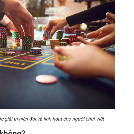
 giải trí hiện đại và linh hoạt cho người chơi Việt
 không?