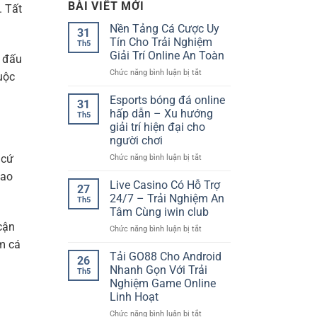
BÀI VIẾT MỚI
. Tất
Nền Tảng Cá Cược Uy
31
Tín Cho Trải Nghiệm
Th5
Giải Trí Online An Toàn
n đấu
ở
Chức năng bình luận bị tắt
uộc
Nền
Tảng
Esports bóng đá online
31
Cá
hấp dẫn – Xu hướng
Th5
Cược
giải trí hiện đại cho
Uy
người chơi
Tín
Cho
ở
 cứ
Chức năng bình luận bị tắt
Trải
Esports
hao
Nghiệm
bóng
Live Casino Có Hỗ Trợ
27
Giải
đá
24/7 – Trải Nghiệm An
Th5
Trí
online
Tâm Cùng iwin club
Online
hấp
cận
An
ở
Chức năng bình luận bị tắt
dẫn
Toàn
Live
–
ệm cá
Casino
Xu
Tải GO88 Cho Android
26
Có
hướng
Nhanh Gọn Với Trải
Th5
Hỗ
giải
Nghiệm Game Online
Trợ
trí
Linh Hoạt
24/7
hiện
–
đại
ở
Chức năng bình luận bị tắt