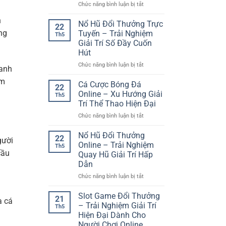
Chi
ở
Chức năng bình luận bị tắt
Tiết
Cổng
n
Cho
Game
Nổ Hũ Đổi Thưởng Trực
22
Người
Bài
ng
Tuyến – Trải Nghiệm
Th5
Mới
Đổi
Giải Trí Số Đầy Cuốn
Thưởng
Hút
Online
GG88
ở
Chức năng bình luận bị tắt
hanh
–
Nổ
ệm
Sân
Hũ
Cá Cược Bóng Đá
22
Chơi
Đổi
Online – Xu Hướng Giải
Th5
Giải
Thưởng
Trí Thể Thao Hiện Đại
Trí
Trực
Hiện
ở
Chức năng bình luận bị tắt
Tuyến
Đại
Cá
–
Cho
Cược
Trải
Nổ Hũ Đổi Thưởng
22
gười
Người
Bóng
Nghiệm
Online – Trải Nghiệm
Th5
Dùng
Đá
Giải
cầu
Quay Hũ Giải Trí Hấp
Việt
Online
Trí
Dẫn
–
Số
Xu
Đầy
ở
Chức năng bình luận bị tắt
Hướng
Cuốn
Nổ
Giải
Hút
Hũ
Slot Game Đổi Thưởng
21
a cá
Trí
Đổi
– Trải Nghiệm Giải Trí
Th5
Thể
Thưởng
Hiện Đại Dành Cho
Thao
Online
Người Chơi Online