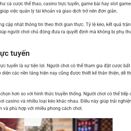
hư cá cược thể thao, casino trực tuyến, game bài hay slot game
iúp việc quản lý tài khoản và giao dịch trở nên đơn giản.
 cập nhật thông tin theo thời gian thực. Tỷ lệ kèo, kết quả trậ
 giúp người chơi chủ động đưa ra quyết định mà không bị phụ th
rực tuyến
c tuyến là sự tiện lợi. Người chơi có thể tham gia đặt cược bất
 diện các nền tảng hiện nay cũng được thiết kế thân thiện, dễ t
chọn hơn so với hình thức truyền thống. Người chơi có thể tiếp 
hơi casino và nhiều loại kèo khác nhau. Điều này giúp trải nghi
 và phù hợp với nhiều phong cách chơi.