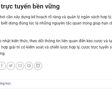
 trực tuyến bền vững
hơi cần xây dựng kế hoạch rõ ràng và quản lý ngân sách hợp lý.
biết dừng đúng lúc là những nguyên tắc quan trọng giúp hạn ch
nhật kiến thức, theo dõi thông tin liên quan đến kèo cược và l
 hợp giải trí có kiểm soát và chiến lược hợp lý, cược trực tuyến s
ững.
ờng trực
.