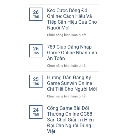
Trải
cho
Tải
Nghiệm
người
GO88
Kèo Cược Bóng Đá
26
An
chơi
Cho
Online: Cách Hiểu Và
Th5
Tâm
Android
Tiếp Cận Hiệu Quả Cho
Cùng
Nhanh
Người Mới
iwin
Gọn
club
Với
ở
Chức năng bình luận bị tắt
Trải
Kèo
Nghiệm
Cược
789 Club Đăng Nhập
26
Game
Bóng
Game Online Nhanh Và
Th5
Online
Đá
An Toàn
Linh
Online:
Hoạt
ở
Chức năng bình luận bị tắt
Cách
789
Hiểu
Club
Và
Hướng Dẫn Đăng Ký
25
Đăng
Tiếp
Game Sunwin Online
Th5
Nhập
Cận
Chi Tiết Cho Người Mới
Game
Hiệu
ở
Chức năng bình luận bị tắt
Online
Quả
Hướng
Nhanh
Cho
Dẫn
Và
Người
Cổng Game Bài Đổi
24
Đăng
An
Mới
Thưởng Online GG88 –
Th5
Ký
Toàn
Sân Chơi Giải Trí Hiện
Game
Đại Cho Người Dùng
Sunwin
Việt
Online