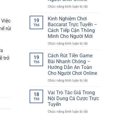
Hiện
–
Đại
Trải
ở
Chức năng bình luận bị tắt
Nghiệm
Slot
Quay
Game
Kinh Nghiệm Chơi
19
 Việc
Hũ
Đổi
Baccarat Trực Tuyến –
Th5
Giải
Thưởng
ế rủi
Cách Tiếp Cận Thông
Trí
–
Minh Cho Người Mới
Hấp
Trải
Dẫn
Nghiệm
ở
Chức năng bình luận bị tắt
Giải
Kinh
ựa
Trí
Nghiệm
Cách Rút Tiền Game
19
ẽ trở
Hiện
Chơi
Bài Nhanh Chóng –
Th5
Đại
Baccarat
Hướng Dẫn An Toàn
Dành
Trực
Cho Người Chơi Online
Cho
Tuyến
Người
–
ở
Chức năng bình luận bị tắt
Chơi
Cách
Cách
Online
Tiếp
Rút
Vai Trò Tác Giả Trong
18
Cận
Tiền
Nội Dung Cá Cược Trực
Th5
Thông
Game
Tuyến
Minh
Bài
Cho
ở
Chức năng bình luận bị tắt
Nhanh
Người
Vai
Chóng
Mới
Trò
–
Tác
Hướng
Giả
Dẫn
Trong
An