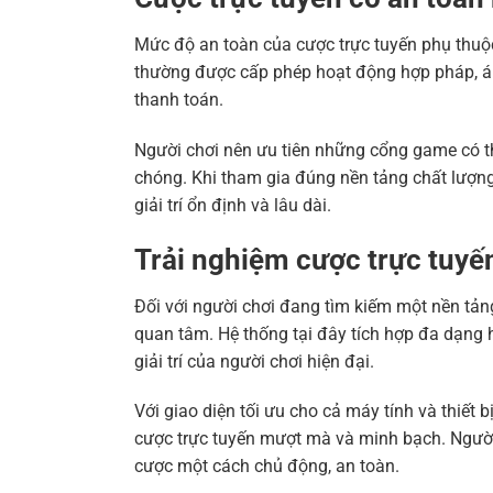
Mức độ an toàn của cược trực tuyến phụ thuộc 
thường được cấp phép hoạt động hợp pháp, á
thanh toán.
Người chơi nên ưu tiên những cổng game có th
chóng. Khi tham gia đúng nền tảng chất lượng
giải trí ổn định và lâu dài.
Trải nghiệm cược trực tuyến
Đối với người chơi đang tìm kiếm một nền tản
quan tâm. Hệ thống tại đây tích hợp đa dạng 
giải trí của người chơi hiện đại.
Với giao diện tối ưu cho cả máy tính và thiết 
cược trực tuyến mượt mà và minh bạch. Người 
cược một cách chủ động, an toàn.