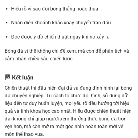
Hiểu rõ vì sao đội bóng thắng hoặc thua
Nhận diện khoảnh khắc xoay chuyển trận đấu
Đọc được ý đồ chiến thuật ngay khi nó xảy ra
Bóng đá vì thế không chỉ để xem, mà còn để phân tích và
cảm nhận chiều sâu chiến lược.
🏁 Kết luận
Chiến thuật thi đấu hiện đại đã và đang định hình lại bóng
đá chuyên nghiệp. Từ cách tổ chức đội hình, sử dụng dữ
liệu đến tư duy huấn luyện, mọi yếu tố đều hướng tới hiệu
quả và tính khoa học cao nhất. Hiểu được chiến thuật hiện
đại không chỉ giúp người xem thưởng thức bóng đá trọn
vẹn hơn, mà còn mở ra một góc nhìn hoàn toàn mới về
môn thể thao vua.