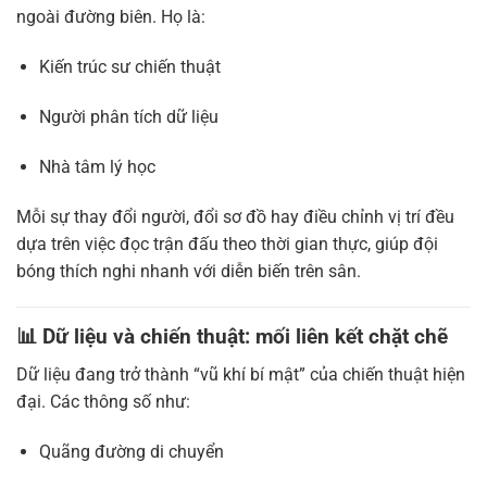
ngoài đường biên. Họ là:
Kiến trúc sư chiến thuật
Người phân tích dữ liệu
Nhà tâm lý học
Mỗi sự thay đổi người, đổi sơ đồ hay điều chỉnh vị trí đều
dựa trên việc đọc trận đấu theo thời gian thực, giúp đội
bóng thích nghi nhanh với diễn biến trên sân.
📊 Dữ liệu và chiến thuật: mối liên kết chặt chẽ
Dữ liệu đang trở thành “vũ khí bí mật” của chiến thuật hiện
đại. Các thông số như:
Quãng đường di chuyển