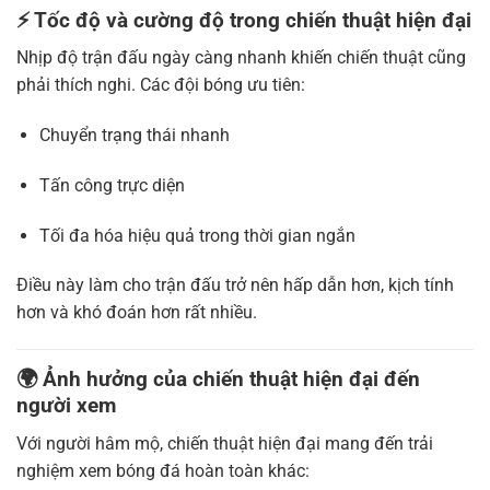
⚡ Tốc độ và cường độ trong chiến thuật hiện đại
Nhịp độ trận đấu ngày càng nhanh khiến chiến thuật cũng
phải thích nghi. Các đội bóng ưu tiên:
Chuyển trạng thái nhanh
Tấn công trực diện
Tối đa hóa hiệu quả trong thời gian ngắn
Điều này làm cho trận đấu trở nên hấp dẫn hơn, kịch tính
hơn và khó đoán hơn rất nhiều.
🌍 Ảnh hưởng của chiến thuật hiện đại đến
người xem
Với người hâm mộ, chiến thuật hiện đại mang đến trải
nghiệm xem bóng đá hoàn toàn khác: