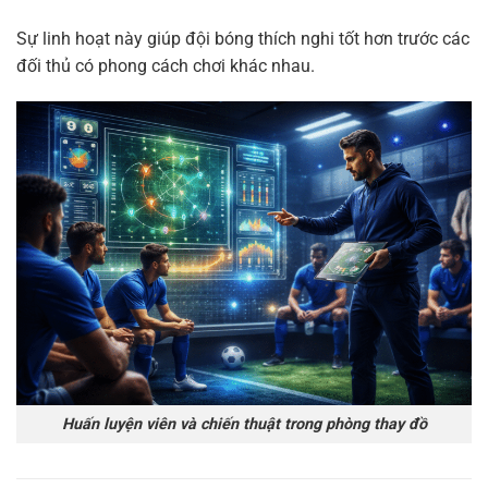
Sự linh hoạt này giúp đội bóng thích nghi tốt hơn trước các
đối thủ có phong cách chơi khác nhau.
Huấn luyện viên và chiến thuật trong phòng thay đồ