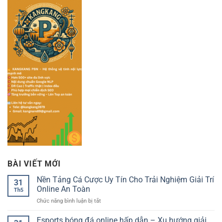
BÀI VIẾT MỚI
Nền Tảng Cá Cược Uy Tín Cho Trải Nghiệm Giải Trí
31
Online An Toàn
Th5
ở
Chức năng bình luận bị tắt
Nền
Tảng
Esports bóng đá online hấp dẫn – Xu hướng giải