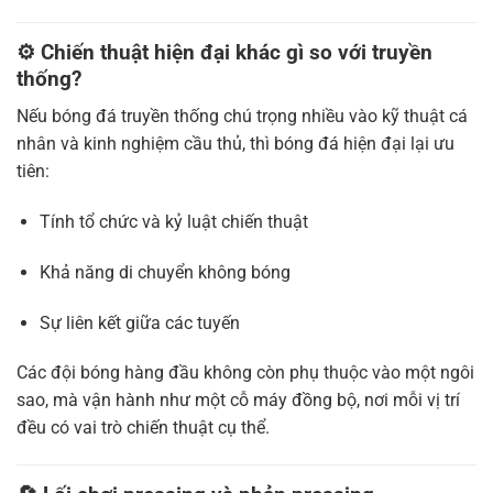
⚙️ Chiến thuật hiện đại khác gì so với truyền
thống?
Nếu bóng đá truyền thống chú trọng nhiều vào kỹ thuật cá
nhân và kinh nghiệm cầu thủ, thì bóng đá hiện đại lại ưu
tiên:
Tính tổ chức và kỷ luật chiến thuật
Khả năng di chuyển không bóng
Sự liên kết giữa các tuyến
Các đội bóng hàng đầu không còn phụ thuộc vào một ngôi
sao, mà vận hành như một cỗ máy đồng bộ, nơi mỗi vị trí
đều có vai trò chiến thuật cụ thể.