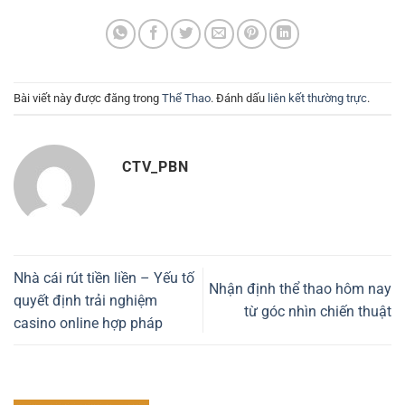
Bài viết này được đăng trong
Thể Thao
. Đánh dấu
liên kết thường trực
.
CTV_PBN
Nhà cái rút tiền liền – Yếu tố
Nhận định thể thao hôm nay
quyết định trải nghiệm
từ góc nhìn chiến thuật
casino online hợp pháp