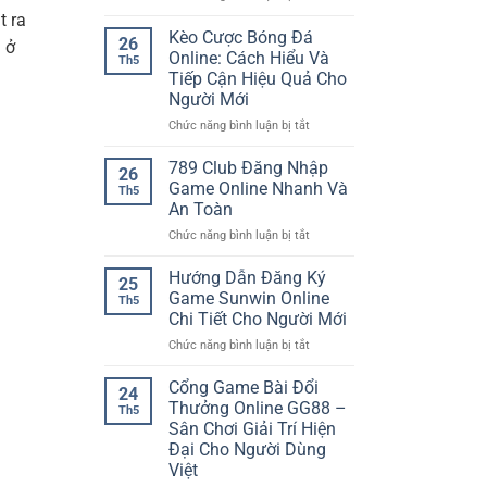
Trải
cho
Tải
t ra
Nghiệm
người
GO88
Kèo Cược Bóng Đá
26
n ở
An
chơi
Cho
Online: Cách Hiểu Và
Th5
Tâm
Android
Tiếp Cận Hiệu Quả Cho
Cùng
Nhanh
Người Mới
iwin
Gọn
club
Với
ở
Chức năng bình luận bị tắt
Trải
Kèo
Nghiệm
Cược
789 Club Đăng Nhập
26
Game
Bóng
Game Online Nhanh Và
Th5
Online
Đá
An Toàn
Linh
Online:
Hoạt
ở
Chức năng bình luận bị tắt
Cách
789
Hiểu
Club
Và
Hướng Dẫn Đăng Ký
25
Đăng
Tiếp
Game Sunwin Online
Th5
Nhập
Cận
Chi Tiết Cho Người Mới
Game
Hiệu
ở
Chức năng bình luận bị tắt
Online
Quả
Hướng
Nhanh
Cho
Dẫn
Và
Người
Cổng Game Bài Đổi
24
Đăng
An
Mới
Thưởng Online GG88 –
Th5
Ký
Toàn
Sân Chơi Giải Trí Hiện
Game
Đại Cho Người Dùng
Sunwin
Việt
Online