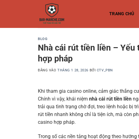
Bỏ
qua
TRANG CHỦ
nội
dung
BLOG
Nhà cái rút tiền liền – Yếu
hợp pháp
ĐĂNG VÀO
THÁNG 1 28, 2026
BỞI
CTV_PBN
Khi tham gia casino online, cảm giác thắng cư
Chính vì vậy, khái niệm
nhà cái rút tiền liền
ngà
trải qua tình trạng chờ đợi, treo lệnh hoặc bị
rút tiền nhanh không chỉ là tiện ích, mà còn
casino hợp pháp.
Trong số các nền tảng hoạt động theo hướng t