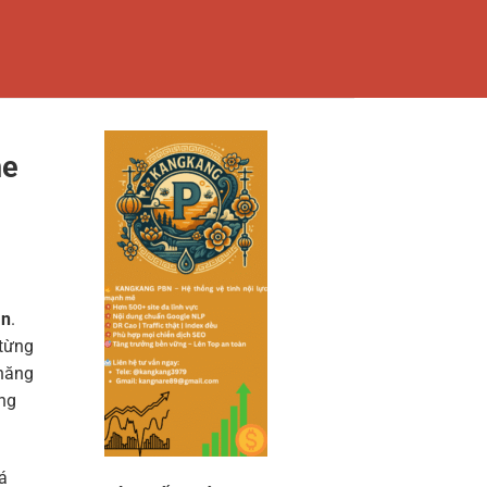
ne
ần
.
 từng
 năng
ảng
á