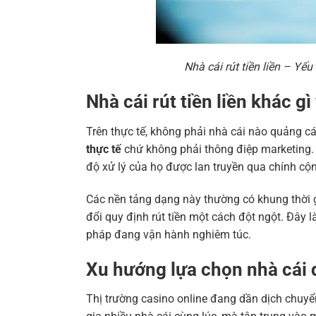
Nhà cái rút tiền liền – Yế
Nhà cái rút tiền liền khác g
Trên thực tế, không phải nhà cái nào quảng c
thực tế
chứ không phải thông điệp marketing. N
độ xử lý của họ được lan truyền qua chính cộ
Các nền tảng dạng này thường có khung thời gi
đổi quy định rút tiền một cách đột ngột. Đây 
pháp đang vận hành nghiêm túc.
Xu hướng lựa chọn nhà cái 
Thị trường casino online đang dần dịch chuyể