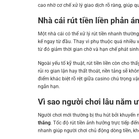
cao nhờ cơ chế xử lý giao dịch rõ ràng, giúp qu
Nhà cái rút tiền liền phản á
Một nhà cái có thể xử lý rút tiền nhanh thường
kế ngay từ đầu. Thay vì phụ thuộc quá nhiều 
từ đó giảm thời gian chờ và hạn chế phát sinh 
Ngoài yếu tố kỹ thuật, rút tiền liền còn cho th
rủi ro gian lận hay thất thoát, nền tảng sẽ kh
điểm khác biệt rõ rệt giữa casino chú trọng v
ngắn hạn.
Vì sao người chơi lâu năm ưu
Người chơi mới thường bị thu hút bởi khuyến
thắng
. Tốc độ rút tiền ảnh hưởng trực tiếp đế
nhanh giúp người chơi chủ động dòng tiền, khô