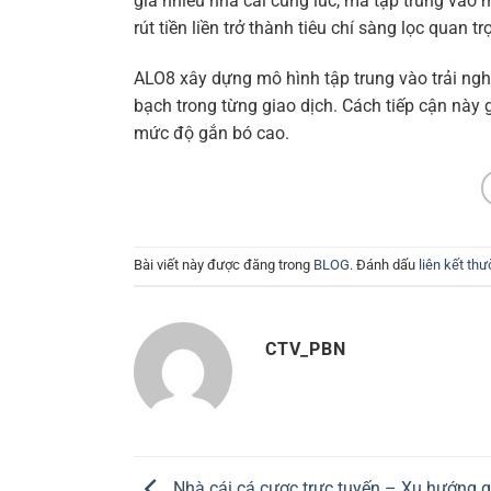
gia nhiều nhà cái cùng lúc, mà tập trung vào 
rút tiền liền trở thành tiêu chí sàng lọc quan 
ALO8 xây dựng mô hình tập trung vào trải ng
bạch trong từng giao dịch. Cách tiếp cận này 
mức độ gắn bó cao.
Bài viết này được đăng trong
BLOG
. Đánh dấu
liên kết thư
CTV_PBN
Nhà cái cá cược trực tuyến – Xu hướng gi