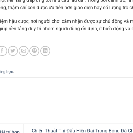
một nền tảng đáp ứng tốt nhu cầu lâu dài. Trong bối cảnh đó, nh
trọng, thậm chí còn được ưu tiên hơn giao diện hay số lượng trò c
hiệm hậu cược, nơi người chơi cảm nhận được sự chủ động và 
giúp nền tảng duy trì nhóm người dùng ổn định, ít biến động và 
ờng trực
.
Chiến Thuật Thi Đấu Hiện Đại Trong Bóng Đá C
ải trí hợp