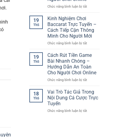
à cái
Hiện
–
Đại
Trải
ở
Chức năng bình luận bị tắt
hơi.
Nghiệm
Slot
Quay
Game
Kinh Nghiệm Chơi
19
minh
Hũ
Đổi
Baccarat Trực Tuyến –
Th5
Giải
Thưởng
có
Cách Tiếp Cận Thông
Trí
–
Minh Cho Người Mới
Hấp
Trải
Dẫn
Nghiệm
ở
Chức năng bình luận bị tắt
Giải
Kinh
Trí
Nghiệm
Cách Rút Tiền Game
19
Hiện
Chơi
Bài Nhanh Chóng –
Th5
Đại
Baccarat
Hướng Dẫn An Toàn
Dành
Trực
Cho Người Chơi Online
Cho
Tuyến
Người
–
ở
Chức năng bình luận bị tắt
Chơi
Cách
Cách
Online
Tiếp
Rút
Vai Trò Tác Giả Trong
18
Cận
Tiền
Nội Dung Cá Cược Trực
Th5
Thông
Game
Tuyến
Minh
Bài
Cho
ở
Chức năng bình luận bị tắt
Nhanh
Người
Vai
Chóng
Mới
Trò
–
Tác
Hướng
Giả
Dẫn
huyên
Trong
An