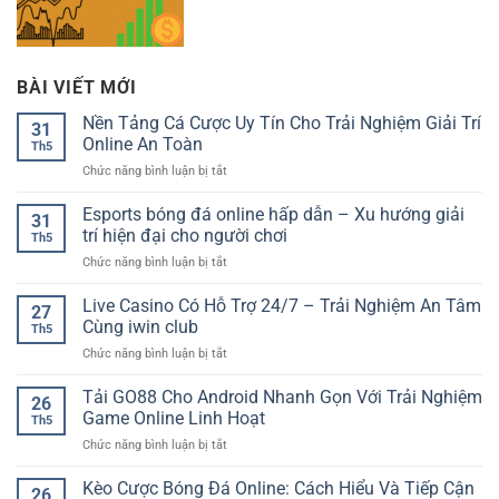
BÀI VIẾT MỚI
Nền Tảng Cá Cược Uy Tín Cho Trải Nghiệm Giải Trí
31
Online An Toàn
Th5
ở
Chức năng bình luận bị tắt
Nền
Tảng
Esports bóng đá online hấp dẫn – Xu hướng giải
31
Cá
trí hiện đại cho người chơi
Th5
Cược
ở
Chức năng bình luận bị tắt
Uy
Esports
Tín
bóng
Live Casino Có Hỗ Trợ 24/7 – Trải Nghiệm An Tâm
Cho
27
đá
Trải
Cùng iwin club
Th5
online
Nghiệm
ở
Chức năng bình luận bị tắt
hấp
Giải
Live
dẫn
Trí
Casino
Tải GO88 Cho Android Nhanh Gọn Với Trải Nghiệm
–
Online
26
Có
Xu
Game Online Linh Hoạt
An
Th5
Hỗ
hướng
Toàn
ở
Chức năng bình luận bị tắt
Trợ
giải
Tải
24/7
trí
GO88
Kèo Cược Bóng Đá Online: Cách Hiểu Và Tiếp Cận
–
hiện
26