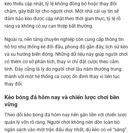
kèo thiếu cập nhật, tỷ lệ không đồng bộ hoặc thay đổi
chậm, gây bất lợi cho người chơi. Một nhà cái uy tín sẽ
đảm bảo kèo được cập nhật theo thời gian thực, tỷ lệ rõ
ràng và không có sự can thiệp bất thường.
Ngoài ra, nền tảng chuyên nghiệp còn cung cấp thông tin
hỗ trợ như thống kê đối đầu, phong độ gần đây, lịch sử kèo
và xu hướng biến động. Những dữ liệu này giúp người chơi
có thêm cơ sở phân tích, thay vì chỉ đặt cược theo cảm
tính. Đây cũng là lý do người chơi lâu năm thường trung
thành với một hệ thống cá cược ổn định thay vì liên tục
thay đổi.
Kèo bóng đá hôm nay và chiến lược chơi bền
vững
Theo dõi kèo bóng đá hôm nay nên gắn liền với chiến lược
quản lý vốn rõ ràng. Người chơi không nên dồn toàn bộ
ngân sách vào một trận đấu duy nhất, dù kèo có vẻ “sáng”.