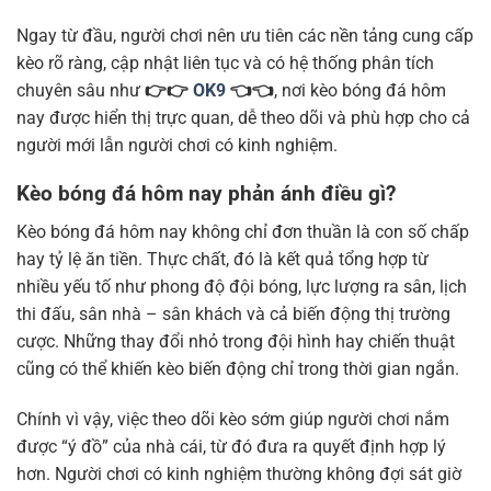
Ngay từ đầu, người chơi nên ưu tiên các nền tảng cung cấp
kèo rõ ràng, cập nhật liên tục và có hệ thống phân tích
chuyên sâu như
👉👉
OK9
👈👈
, nơi kèo bóng đá hôm
nay được hiển thị trực quan, dễ theo dõi và phù hợp cho cả
người mới lẫn người chơi có kinh nghiệm.
Kèo bóng đá hôm nay phản ánh điều gì?
Kèo bóng đá hôm nay không chỉ đơn thuần là con số chấp
hay tỷ lệ ăn tiền. Thực chất, đó là kết quả tổng hợp từ
nhiều yếu tố như phong độ đội bóng, lực lượng ra sân, lịch
thi đấu, sân nhà – sân khách và cả biến động thị trường
cược. Những thay đổi nhỏ trong đội hình hay chiến thuật
cũng có thể khiến kèo biến động chỉ trong thời gian ngắn.
Chính vì vậy, việc theo dõi kèo sớm giúp người chơi nắm
được “ý đồ” của nhà cái, từ đó đưa ra quyết định hợp lý
hơn. Người chơi có kinh nghiệm thường không đợi sát giờ