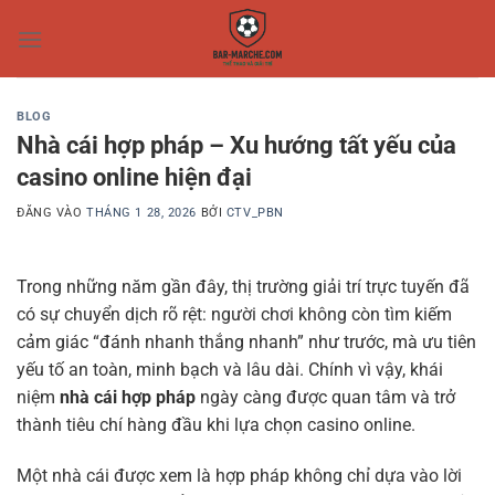
Bỏ
qua
nội
dung
BLOG
Nhà cái hợp pháp – Xu hướng tất yếu của
casino online hiện đại
ĐĂNG VÀO
THÁNG 1 28, 2026
BỞI
CTV_PBN
Trong những năm gần đây, thị trường giải trí trực tuyến đã
có sự chuyển dịch rõ rệt: người chơi không còn tìm kiếm
cảm giác “đánh nhanh thắng nhanh” như trước, mà ưu tiên
yếu tố an toàn, minh bạch và lâu dài. Chính vì vậy, khái
niệm
nhà cái hợp pháp
ngày càng được quan tâm và trở
thành tiêu chí hàng đầu khi lựa chọn casino online.
Một nhà cái được xem là hợp pháp không chỉ dựa vào lời