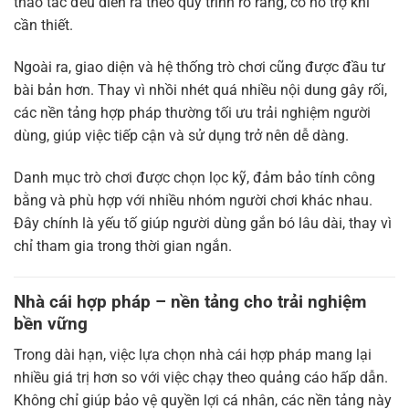
thao tác đều diễn ra theo quy trình rõ ràng, có hỗ trợ khi
cần thiết.
Ngoài ra, giao diện và hệ thống trò chơi cũng được đầu tư
bài bản hơn. Thay vì nhồi nhét quá nhiều nội dung gây rối,
các nền tảng hợp pháp thường tối ưu trải nghiệm người
dùng, giúp việc tiếp cận và sử dụng trở nên dễ dàng.
Danh mục trò chơi được chọn lọc kỹ, đảm bảo tính công
bằng và phù hợp với nhiều nhóm người chơi khác nhau.
Đây chính là yếu tố giúp người dùng gắn bó lâu dài, thay vì
chỉ tham gia trong thời gian ngắn.
Nhà cái hợp pháp – nền tảng cho trải nghiệm
bền vững
Trong dài hạn, việc lựa chọn nhà cái hợp pháp mang lại
nhiều giá trị hơn so với việc chạy theo quảng cáo hấp dẫn.
Không chỉ giúp bảo vệ quyền lợi cá nhân, các nền tảng này