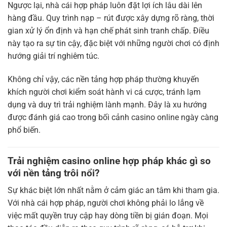
Ngược lại, nhà cái hợp pháp luôn đặt lợi ích lâu dài lên
hàng đầu. Quy trình nạp – rút được xây dựng rõ ràng, thời
gian xử lý ổn định và hạn chế phát sinh tranh chấp. Điều
này tạo ra sự tin cậy, đặc biệt với những người chơi có định
hướng giải trí nghiêm túc.
Không chỉ vậy, các nền tảng hợp pháp thường khuyến
khích người chơi kiểm soát hành vi cá cược, tránh lạm
dụng và duy trì trải nghiệm lành mạnh. Đây là xu hướng
được đánh giá cao trong bối cảnh casino online ngày càng
phổ biến.
Trải nghiệm casino online hợp pháp khác gì so
với nền tảng trôi nổi?
Sự khác biệt lớn nhất nằm ở cảm giác an tâm khi tham gia.
Với nhà cái hợp pháp, người chơi không phải lo lắng về
việc mất quyền truy cập hay dòng tiền bị gián đoạn. Mọi