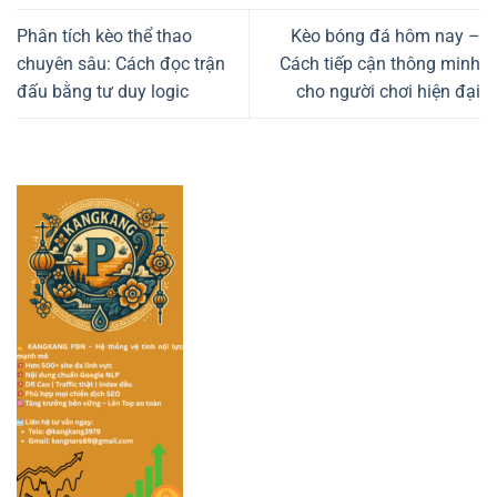
Phân tích kèo thể thao
Kèo bóng đá hôm nay –
chuyên sâu: Cách đọc trận
Cách tiếp cận thông minh
đấu bằng tư duy logic
cho người chơi hiện đại