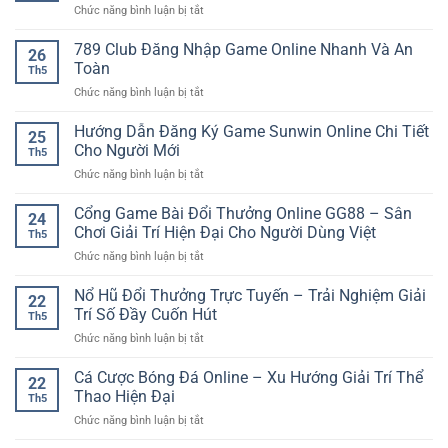
cho
ở
Chức năng bình luận bị tắt
Nhanh
An
người
Kèo
Gọn
Tâm
chơi
Cược
789 Club Đăng Nhập Game Online Nhanh Và An
Với
Cùng
26
Bóng
Trải
Toàn
iwin
Th5
Đá
Nghiệm
club
ở
Chức năng bình luận bị tắt
Online:
Game
789
Cách
Online
Club
Hướng Dẫn Đăng Ký Game Sunwin Online Chi Tiết
Hiểu
Linh
25
Đăng
Và
Cho Người Mới
Hoạt
Th5
Nhập
Tiếp
ở
Chức năng bình luận bị tắt
Game
Cận
Hướng
Online
Hiệu
Dẫn
Cổng Game Bài Đổi Thưởng Online GG88 – Sân
Nhanh
Quả
24
Đăng
Và
Chơi Giải Trí Hiện Đại Cho Người Dùng Việt
Cho
Th5
Ký
An
Người
ở
Chức năng bình luận bị tắt
Game
Toàn
Mới
Cổng
Sunwin
Game
Nổ Hũ Đổi Thưởng Trực Tuyến – Trải Nghiệm Giải
Online
22
Bài
Chi
Trí Số Đầy Cuốn Hút
Th5
Đổi
Tiết
ở
Chức năng bình luận bị tắt
Thưởng
Cho
Nổ
Online
Người
Hũ
Cá Cược Bóng Đá Online – Xu Hướng Giải Trí Thể
GG88
Mới
22
Đổi
–
Thao Hiện Đại
Th5
Thưởng
Sân
ở
Chức năng bình luận bị tắt
Trực
Chơi
Cá
Tuyến
Giải