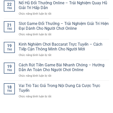
Cược
Nổ Hũ Đổi Thưởng Online – Trải Nghiệm Quay Hũ
–
Trí
22
Bóng
Trải
Giải Trí Hấp Dẫn
Hiện
Th5
Đá
Nghiệm
Đại
ở
Chức năng bình luận bị tắt
Online
Giải
Cho
Nổ
–
Trí
Người
Hũ
Slot Game Đổi Thưởng – Trải Nghiệm Giải Trí Hiện
Xu
Số
21
Dùng
Đổi
Hướng
Đại Dành Cho Người Chơi Online
Đầy
Việt
Th5
Thưởng
Giải
Cuốn
ở
Chức năng bình luận bị tắt
Online
Trí
Hút
Slot
–
Thể
Game
Kinh Nghiệm Chơi Baccarat Trực Tuyến – Cách
Trải
Thao
19
Đổi
Nghiệm
Tiếp Cận Thông Minh Cho Người Mới
Hiện
Th5
Thưởng
Quay
Đại
ở
Chức năng bình luận bị tắt
–
Hũ
Kinh
Trải
Giải
Nghiệm
Cách Rút Tiền Game Bài Nhanh Chóng – Hướng
Nghiệm
Trí
19
Chơi
Giải
Dẫn An Toàn Cho Người Chơi Online
Hấp
Th5
Baccarat
Trí
Dẫn
ở
Chức năng bình luận bị tắt
Trực
Hiện
Cách
Tuyến
Đại
Rút
Vai Trò Tác Giả Trong Nội Dung Cá Cược Trực
–
Dành
18
Tiền
Cách
Tuyến
Cho
Th5
Game
Tiếp
Người
ở
Chức năng bình luận bị tắt
Bài
Cận
Chơi
Vai
Nhanh
Thông
Online
Trò
Chóng
Minh
Tác
–
Cho