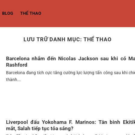
BLOG
THỂ THAO
LƯU TRỮ DANH MỤC:
THỂ THAO
Barcelona nhắm đến Nicolas Jackson sau khi có M
Rashford
Barcelona đang tích cực tăng cường lực lượng tấn công sau khi ch
thành...
Liverpool đấu Yokohama F. Marinos: Tân binh Ekiti
mắt, Salah tiếp tục tỏa sáng?