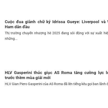
Cuộc đua giành chữ ký Idrissa Gueye: Liverpool và
Ham dẫn đầu
Thị trường chuyển nhượng hè 2025 đang sôi động với sự xuất hi
những...
HLV Gasperini thúc giục AS Roma tăng cường lực 
trước thềm mùa giải mới
HLV Gian Piero Gasperini của AS Roma đã lên tiếng kêu gọi ban lãnh đ