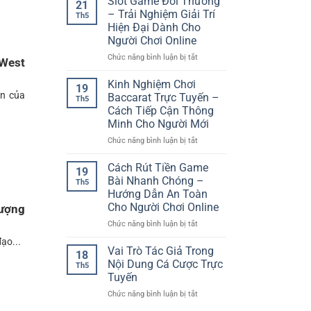
Slot Game Đổi Thưởng
21
Trí
Đổi
– Trải Nghiệm Giải Trí
Th5
Thể
Thưởng
Hiện Đại Dành Cho
Thao
Online
Người Chơi Online
Hiện
–
Đại
Trải
ở
Chức năng bình luận bị tắt
 West
Nghiệm
Slot
Quay
Game
Kinh Nghiệm Chơi
19
Hũ
Đổi
ện của
Baccarat Trực Tuyến –
Th5
Giải
Thưởng
Cách Tiếp Cận Thông
Trí
–
Minh Cho Người Mới
Hấp
Trải
Dẫn
Nghiệm
ở
Chức năng bình luận bị tắt
Giải
Kinh
Trí
Nghiệm
Cách Rút Tiền Game
19
Hiện
Chơi
Bài Nhanh Chóng –
Th5
Đại
Baccarat
Hướng Dẫn An Toàn
Dành
Trực
Cho Người Chơi Online
lượng
Cho
Tuyến
Người
–
ở
Chức năng bình luận bị tắt
Chơi
Cách
Cách
ạo...
Online
Tiếp
Rút
Vai Trò Tác Giả Trong
18
Cận
Tiền
Nội Dung Cá Cược Trực
Th5
Thông
Game
Tuyến
Minh
Bài
Cho
ở
Chức năng bình luận bị tắt
Nhanh
Người
Vai
Chóng