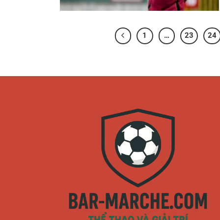
1
…
23
24