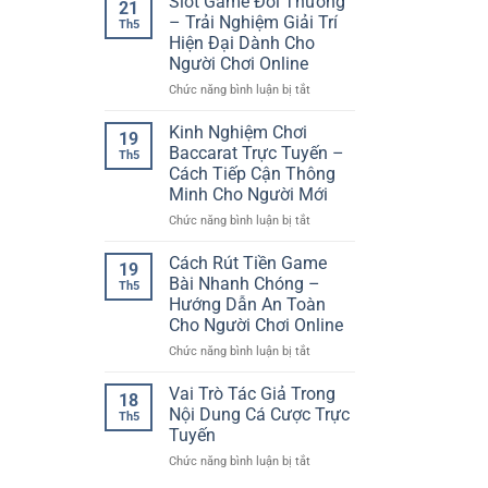
Slot Game Đổi Thưởng
21
Trí
Đổi
– Trải Nghiệm Giải Trí
Th5
Thể
Thưởng
Hiện Đại Dành Cho
Thao
Online
Người Chơi Online
Hiện
–
Đại
Trải
ở
Chức năng bình luận bị tắt
Nghiệm
Slot
Quay
Game
Kinh Nghiệm Chơi
19
Hũ
Đổi
Baccarat Trực Tuyến –
Th5
Giải
Thưởng
Cách Tiếp Cận Thông
Trí
–
Minh Cho Người Mới
Hấp
Trải
Dẫn
Nghiệm
ở
Chức năng bình luận bị tắt
Giải
Kinh
Trí
Nghiệm
Cách Rút Tiền Game
19
Hiện
Chơi
Bài Nhanh Chóng –
Th5
Đại
Baccarat
Hướng Dẫn An Toàn
Dành
Trực
Cho Người Chơi Online
Cho
Tuyến
Người
–
ở
Chức năng bình luận bị tắt
Chơi
Cách
Cách
Online
Tiếp
Rút
Vai Trò Tác Giả Trong
18
Cận
Tiền
Nội Dung Cá Cược Trực
Th5
Thông
Game
Tuyến
Minh
Bài
Cho
ở
Chức năng bình luận bị tắt
Nhanh
Người
Vai
Chóng