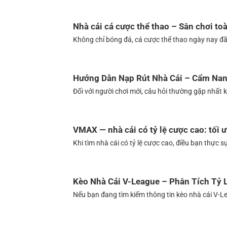
Nhà cái cá cược thể thao – Sân chơi to
Không chỉ bóng đá, cá cược thể thao ngày nay đã
Hướng Dẫn Nạp Rút Nhà Cái – Cẩm Na
Đối với người chơi mới, câu hỏi thường gặp nhất k
VMAX — nhà cái có tỷ lệ cược cao: tối ư
Khi tìm nhà cái có tỷ lệ cược cao, điều bạn thực sự
Kèo Nhà Cái V-League – Phân Tích Tỷ 
Nếu bạn đang tìm kiếm thông tin kèo nhà cái V-L