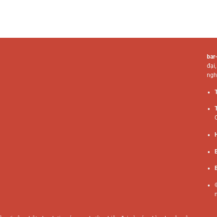
bar
đại
ngh
T