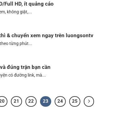
D/Full HD, ít quảng cáo
m, không giật,...
 thì & chuyển xem ngay trên luongsontv
theo từng phút...
và đúng trận bạn cần
yện có đường link, mà...
20
21
22
23
24
25