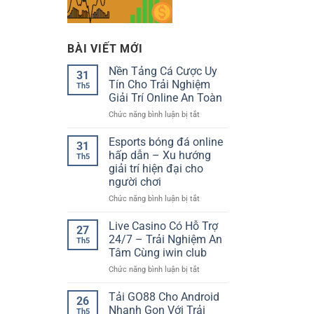
BÀI VIẾT MỚI
Nền Tảng Cá Cược Uy
31
Tín Cho Trải Nghiệm
Th5
Giải Trí Online An Toàn
ở
Chức năng bình luận bị tắt
Nền
Tảng
Esports bóng đá online
31
Cá
hấp dẫn – Xu hướng
Th5
Cược
giải trí hiện đại cho
Uy
người chơi
Tín
Cho
ở
Chức năng bình luận bị tắt
Trải
Esports
Nghiệm
bóng
Live Casino Có Hỗ Trợ
27
Giải
đá
24/7 – Trải Nghiệm An
Th5
Trí
online
Tâm Cùng iwin club
Online
hấp
An
ở
Chức năng bình luận bị tắt
dẫn
Toàn
Live
–
Casino
Xu
Tải GO88 Cho Android
26
Có
hướng
Nhanh Gọn Với Trải
Th5