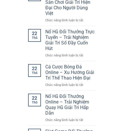
Sân Chơi Giải Trí Hiện
Game
Đại Cho Người Dùng
Sunwin
Việt
Online
Chi
ở
Chức năng bình luận bị tắt
Tiết
Cổng
Cho
Game
Nổ Hũ Đổi Thưởng Trực
22
Người
Bài
Tuyến – Trải Nghiệm
Th5
Mới
Đổi
Giải Trí Số Đầy Cuốn
Thưởng
Hút
Online
GG88
ở
Chức năng bình luận bị tắt
–
Nổ
Sân
Hũ
Cá Cược Bóng Đá
22
Chơi
Đổi
Online – Xu Hướng Giải
Th5
Giải
Thưởng
Trí Thể Thao Hiện Đại
Trí
Trực
Hiện
ở
Chức năng bình luận bị tắt
Tuyến
Đại
Cá
–
Cho
Cược
Trải
Nổ Hũ Đổi Thưởng
22
Người
Bóng
Nghiệm
Online – Trải Nghiệm
Th5
Dùng
Đá
Giải
Quay Hũ Giải Trí Hấp
Việt
Online
Trí
Dẫn
–
Số
Xu
Đầy
ở
Chức năng bình luận bị tắt
Hướng
Cuốn
Nổ
Giải
Hút
Hũ